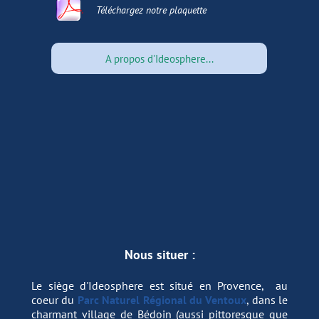
Revenir en haut
Téléchargez
notre plaquette
710 ko
A propos d'Ideosphere...
Nous situer :
Le siège d'Ideosphere est situé en Provence, au
coeur du
Parc Naturel Régional du Ventoux
, dans le
charmant village de Bédoin (aussi pittoresque que