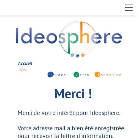
Accueil
E
t u d e s
C
a r t o
F
o r m a t i o n
Merci !
Merci de votre intérêt pour Ideosphere.
Votre adresse mail a bien été enregistrée
pour recevoir la lettre d'information.