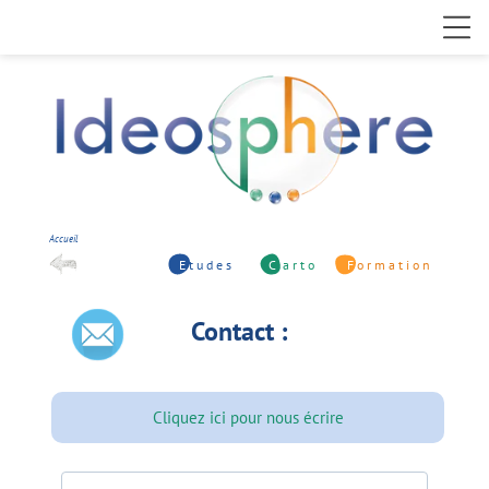
Accueil
E
t u d e s
C
a r t o
F
o r m a t i o n
Contact :
Cliquez ici pour nous écrire